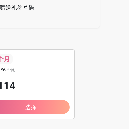
赠送礼券号码!
个月
86堂课
114
选择