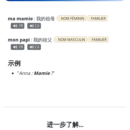
ma mamie
:
我的祖母
NOM FÉMININ
FAMILIER
FR
CA
mon papi
:
我的祖父
NOM MASCULIN
FAMILIER
FR
CA
示例
"
Anna :
Mamie
?
"
进一步了解…