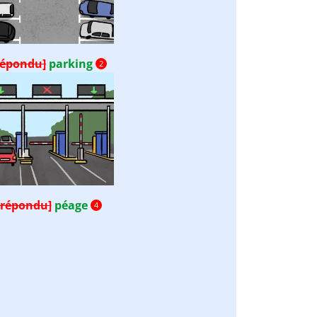
répondu]
parking
2
 répondu]
péage
4