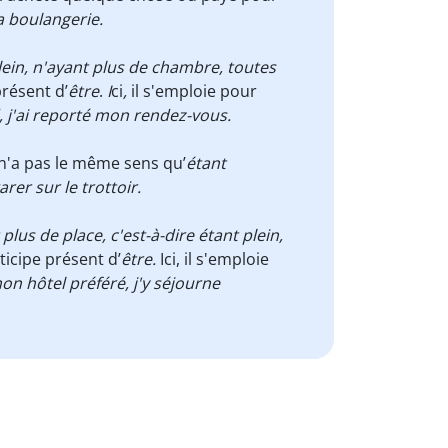
la boulangerie.
lein, n'ayant plus de chambre,
toutes
présent d’
être
.
I
ci
,
il s'emploie pour
, j'ai reporté mon rendez-vous.
a n'a pas le même sens qu’
étant
rer sur le trottoir.
plus de place, c'est-à-dire étant plein,
rticipe présent d’
être.
Ici, il s'emploie
n hôtel préféré, j'y séjourne