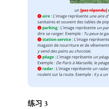
un
[pas répondu]
aire
:
L'image représente
une aire d
1
sanitaires et souvent des tables de pi
parking
:
L'image représente
un par
2
dire
se
ranger
. Exemple :
Tu peux te ga
station-service
:
L'image représent
3
magasin de nourriture et de vêtements,
y vend des pains au chocolat.
péage
:
L'image représente
un péag
4
Exemple :
De Paris à Marseille, le péag
radar
:
L'image représente
un radar
5
roulent sur la route. Exemple :
Il y a u
练习 3