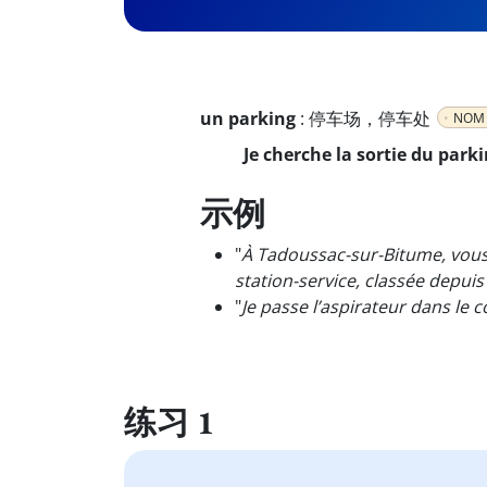
un parking
:
停车场，停车处
NOM 
Je cherche la sortie du parki
示例
"
À Tadoussac-sur-Bitume, vous
station-service, classée depui
"
Je passe l’aspirateur dans le co
练习 1