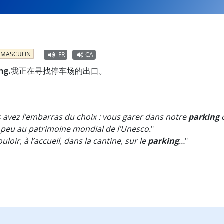
MASCULIN
FR
CA
ng.
我正在寻找停车场的出口。
 avez l’embarras du choix : vous garer dans notre
parking
o
s peu au patrimoine mondial de l’Unesco.
"
uloir, à l’accueil, dans la cantine, sur le
parking
…
"