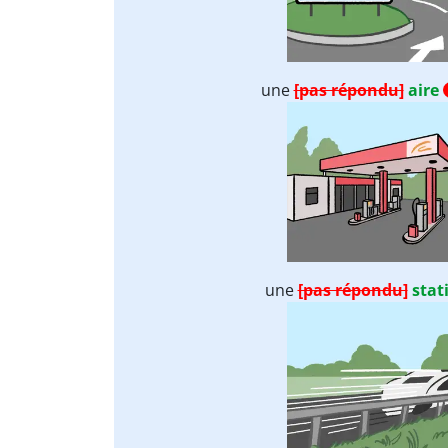
une
[pas répondu]
aire
une
[pas répondu]
stat