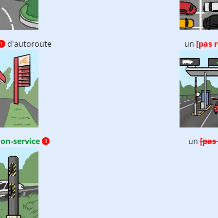
d'autoroute
un
[pas 
1
ion-service
un
[pas
3