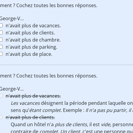
rement ? Cochez toutes les bonnes réponses.
George-V...
n'avait plus de vacances.
n'avait plus de clients.
n'avait plus de chambre.
n'avait plus de parking.
n'avait plus de place.
rement ? Cochez toutes les bonnes réponses.
George-V...
n'avait plus de vacances.
Les vacances
désignent la période pendant laquelle on 
sens qu’
étant complet
. Exemple :
Il n'a pas pu partir, i
n'avait plus de clients.
Quand un hôtel n'a
plus de clients,
il est
vide,
personne
contraire de
complet. Un client,
c'est une personne
qu