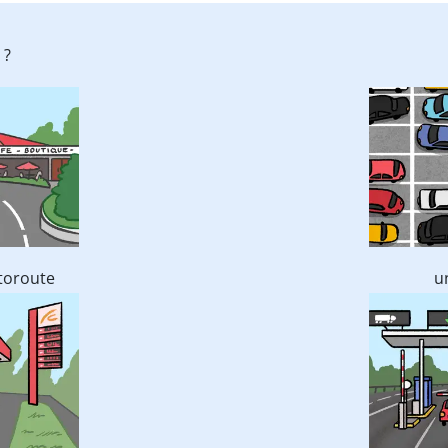
 ?
toroute
u