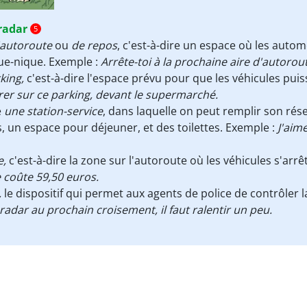
radar
5
'autoroute
ou
de repos
, c'est-à-dire un espace où les auto
que-nique. Exemple :
Arrête-toi à la prochaine aire d'autoroute
king,
c'est-à-dire l'espace prévu pour que les véhicules pui
rer sur ce parking, devant le supermarché.
e
une station-service
, dans laquelle on peut remplir son rés
 un espace pour déjeuner, et des toilettes. Exemple :
J'aim
e,
c'est-à-dire la zone sur l'autoroute où les véhicules s'arr
e coûte 59,50 euros.
,
le dispositif qui permet aux agents de police de contrôler la
n radar au prochain croisement, il faut ralentir un peu.