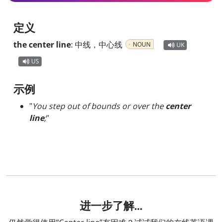
定义
the center line
:
中线，中心线
NOUN
UK
US
示例
"
You step out of bounds or over the
center
line
;
"
进一步了解…