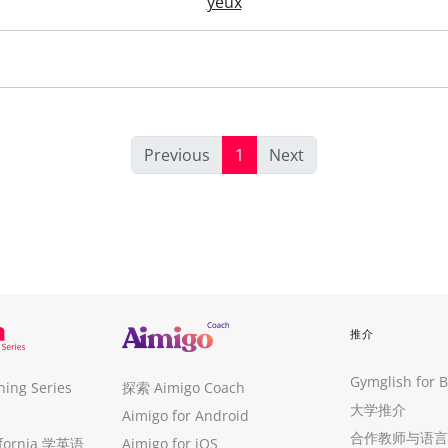
yeux
Previous
1
Next
推介
Gymglish for 
ng Series
探索 Aimigo Coach
大学推介
Aimigo for Android
合作教师与语言
ifornia 学英语
Aimigo for iOS