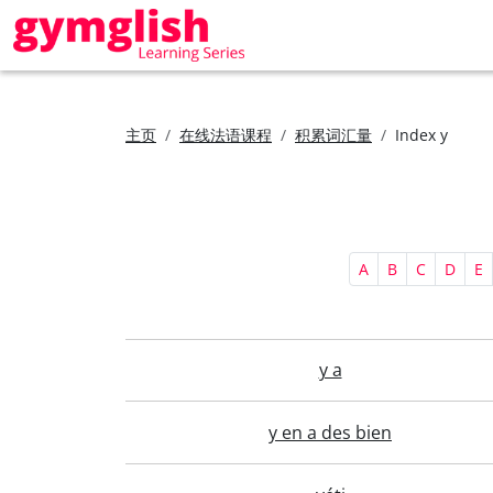
主页
在线法语课程
积累词汇量
Index y
A
B
C
D
E
y a
y en a des bien