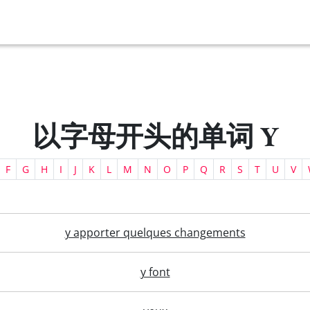
以字母开头的单词 Y
F
G
H
I
J
K
L
M
N
O
P
Q
R
S
T
U
V
y apporter quelques changements
y font